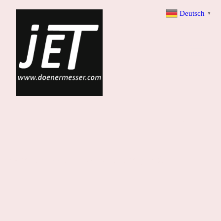
Deutsch
▼
Dönermesser für höchste Ansprüche