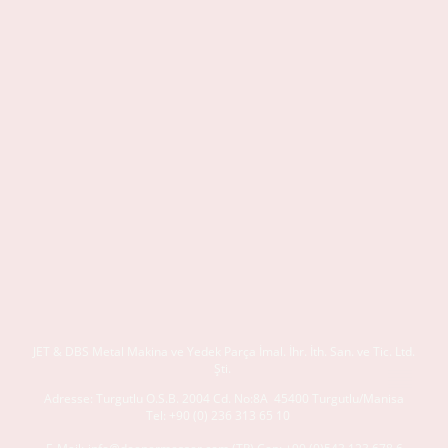
JET & DBS
Metal Makina ve Yedek Parça İmal. İhr. İth. San. ve Tic. Ltd.
Şti.
Adresse:
Turgutlu O.S.B. 2004 Cd. No:8A
45400 Turgutlu/Manisa
Tel:
+90 (0) 236 313 65 10