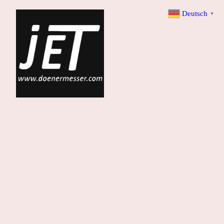
Deutsch
▼
Dönermesser für höchste Ansprüche