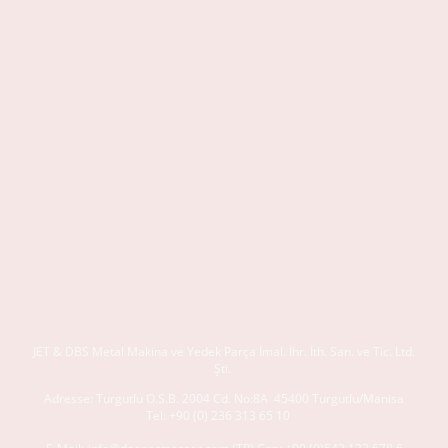
JET & DBS
Metal Makina ve Yedek Parça İmal. İhr. İth. San. ve Tic. Ltd.
Şti.
Adresse:
Turgutlu O.S.B. 2004 Cd. No:8A
45400 Turgutlu/Manisa
Tel:
+90 (0) 236 313 65 10