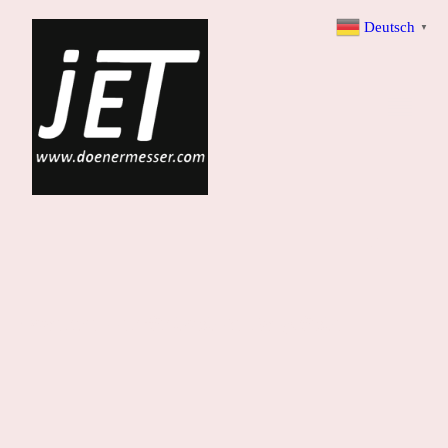
Deutsch
▼
Dönermesser für höchste Ansprüche