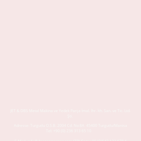
JET & DBS
Metal Makina ve Yedek Parça İmal. İhr. İth. San. ve Tic. Ltd.
Şti.
Adresse:
Turgutlu O.S.B. 2004 Cd. No:8A
45400 Turgutlu/Manisa
Tel:
+90 (0) 236 313 65 10