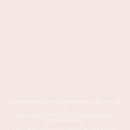
JET & DBS
Metal Makina ve Yedek Parça İmal. İhr. İth. San. ve Tic. Ltd.
Şti.
Adresse:
Turgutlu O.S.B. 2004 Cd. No:8A
45400 Turgutlu/Manisa
Tel:
+90 (0) 236 313 65 10