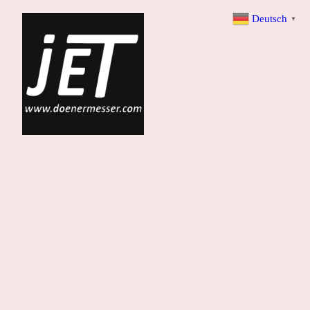
Deutsch
▼
Dönermesser für höchste Ansprüche